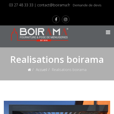
03 27 48 33 33
|
contact@boirama.fr
Demande de devis
Realisations boirama
Accueil
Realisations boirama