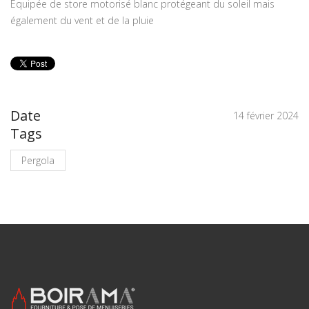
Equipée de store motorisé blanc protégeant du soleil mais
également du vent et de la pluie
Date
14 février 2024
Tags
Pergola